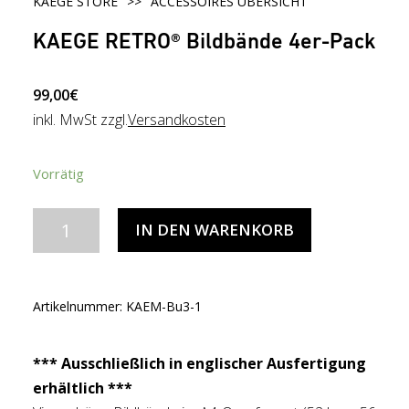
KAEGE STORE
>>
ACCESSOIRES ÜBERSICHT
KAEGE RETRO® Bildbände 4er-Pack
99,00
€
inkl. MwSt zzgl.
Versandkosten
Vorrätig
KAEGE
IN DEN WARENKORB
RETRO®
Bildbände
4er-
Artikelnummer:
KAEM-Bu3-1
Pack
Menge
*** Ausschließlich in englischer Ausfertigung
erhältlich ***