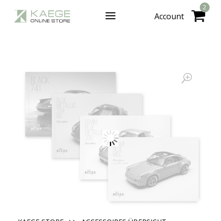
2
Account